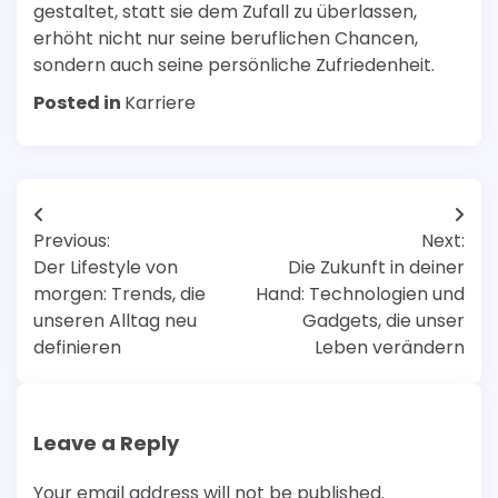
gestaltet, statt sie dem Zufall zu überlassen,
erhöht nicht nur seine beruflichen Chancen,
sondern auch seine persönliche Zufriedenheit.
Posted in
Karriere
Post
Previous:
Next:
navigation
Der Lifestyle von
Die Zukunft in deiner
morgen: Trends, die
Hand: Technologien und
unseren Alltag neu
Gadgets, die unser
definieren
Leben verändern
Leave a Reply
Your email address will not be published.