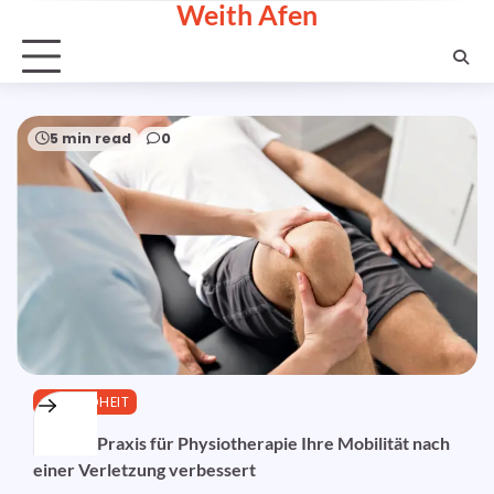
Weith Afen
Skip
to
content
5 min read
0
GESUNDHEIT
Wie ein Praxis für Physiotherapie Ihre Mobilität nach
einer Verletzung verbessert