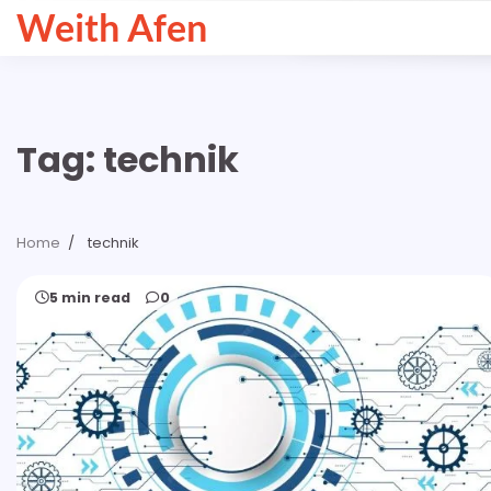
Skip
Weith Afen
to
content
Tag:
technik
Home
technik
5 min read
0